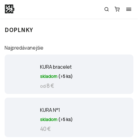
DOPLNKY
Najpredávanejšie
KURA bracelet
skladom
(>5 ks)
8 €
od
KURA N°1
skladom
(>5 ks)
40 €