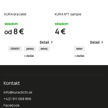
KURA bracelet
KURA N°1 sample
S
skladom
skladom
d
8 €
4 €
od
Detail
Detail
DÁMSKY
pánsky
detský
tester
+ ďalšie
+ ďalšie
Kontakt
info
@
kuracllctn.sk
+421 911 068 866
Facebook