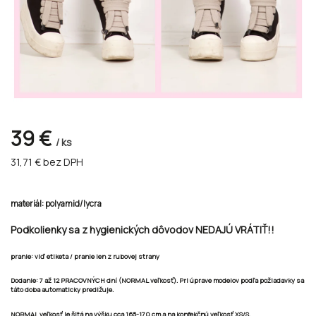
39 €
/ ks
31,71 €
bez DPH
materiál: polyamid/lycra
Podkolienky sa z hygienických dôvodov NEDAJÚ VRÁTIŤ!!
pranie: viď etiketa / pranie len z rubovej strany
Dodanie:
7 až 12 PRACOVNÝCH dní
(NORMAL veľkosť). Pri úprave modelov podľa požiadavky sa
táto doba automaticky predlžuje.
NORMAL veľkosť je šitá na výšku cca 165-170 cm a na konfekčnú veľkosť XS/S.