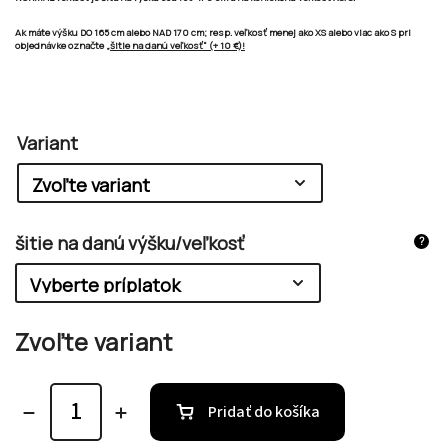
Ak máte výšku
DO 165 cm
alebo
NAD 170 cm;
resp. veľkosť
menej ako XS alebo viac ako S
pri
objednávke označte
„šitie na danú veľkosť“ (+ 10 €)!
Variant
šitie na danú výšku/veľkosť
?
Zvoľte variant
Pridať do košíka