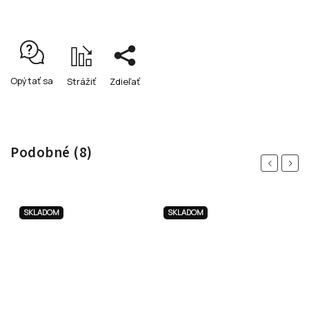
Opýtať sa
Strážiť
Zdieľať
Podobné (8)
Previous
Next
SKLADOM
SKLADOM