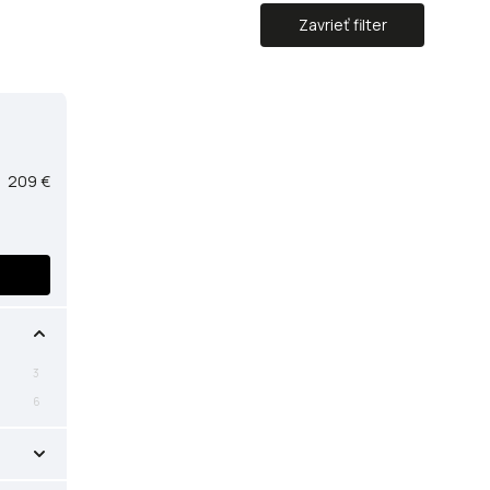
Zavrieť filter
209
€
3
6