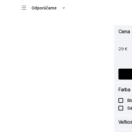
Odporúčame
Najlacnejšie
Najdrahšie
Cena
Najpredávanejšie
Abecedne
29
€
Farba
Bl
S
Veľko