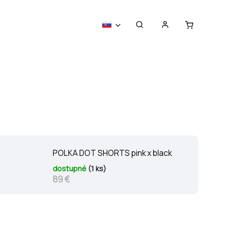
POLKA DOT SHORTS pink x black
dostupné
(1 ks)
89 €