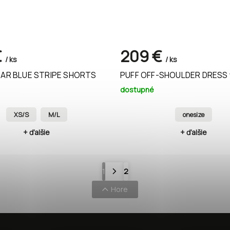
€
209 €
/ ks
/ ks
AR BLUE STRIPE SHORTS
PUFF OFF-SHOULDER DRESS 
dostupné
XS/S
M/L
onesize
+ ďalšie
+ ďalšie
1
2
Hore