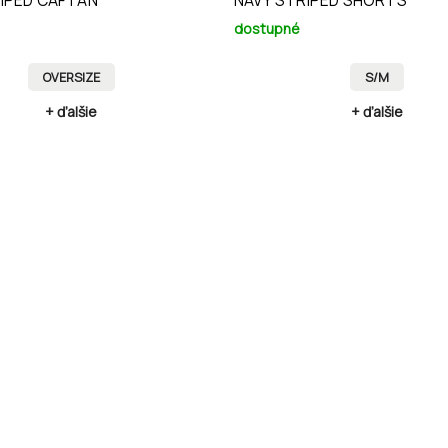
IPED CAFTAN
NAVY STRIPED SHORTS
dostupné
OVERSIZE
S/M
+ ďalšie
+ ďalšie