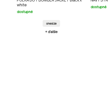
POLKA DOT BOMBER JACKET black x
NAVY STR
white
dostupné
dostupné
onesize
+ ďalšie