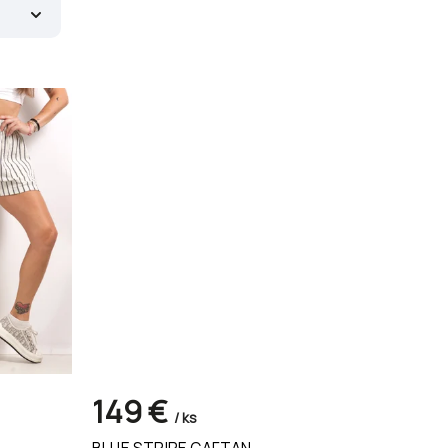
4
149 €
/ ks