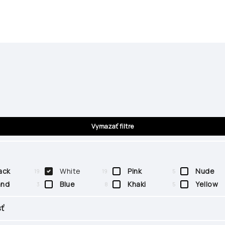
Vymazať filtre
ack
White
Pink
Nude
19
19
5
and
Blue
Khaki
Yellow
3
8
5
sť