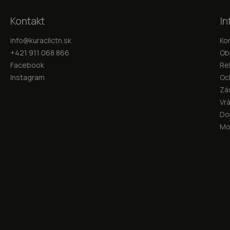
Kontakt
In
info
@
kuracllctn.sk
Ko
+421 911 068 866
Ob
Facebook
Re
Instagram
Oc
Zá
Vr
Do
Mo